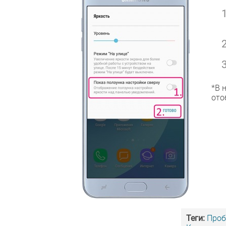
*В 
ото
Теги:
Про