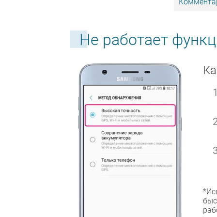
Комментар
Не работает функ
Ка
*Ис
быс
раб