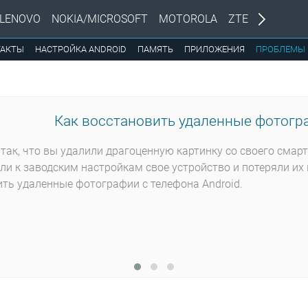
LENOVO
NOKIA/MICROSOFT
MOTOROLA
ZTE
ТАКТЫ
НАСТРОЙКА ANDROID
ПАМЯТЬ
ПРИЛОЖЕНИЯ
ПРОБЛЕМЫ
Как восстановить удаленные фотогра
так, что вы удалили драгоценную картинку со своего смар
ли к заводским настройкам свое устройство и потеряли их 
ть удаленные фотографии с телефона Android.