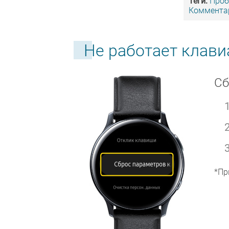
Теги:
Про
Комментар
Не работает клави
Сб
*Пр