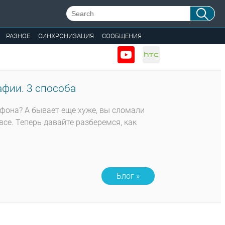
РАЗНОЕ
СИНХРОНИЗАЦИЯ
СООБЩЕНИЯ
фии. 3 способа
тфона? А бывает еще хуже, вы сломали
все. Теперь давайте разберемся, как
Блог »