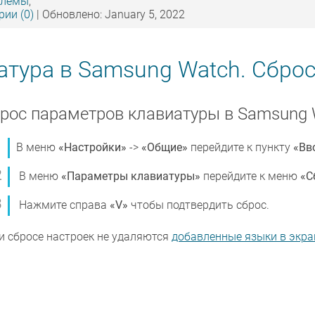
блемы
,
ии (0)
| Обновлено: January 5, 2022
атура в Samsung Watch. Сбро
рос параметров клавиатуры в Samsung 
В меню
«Настройки»
->
«Общие»
перейдите к пункту
«Вв
В меню
«Параметры клавиатуры»
перейдите к меню
«С
Нажмите справа
«V»
чтобы подтвердить сброс.
и сбросе настроек не удаляются
добавленные языки в экра