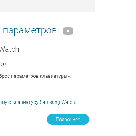
с параметров
Watch
од»
.
брос параметров клавиатуры»
.
нную клавиатуру Samsung Watch
.
Подробнее