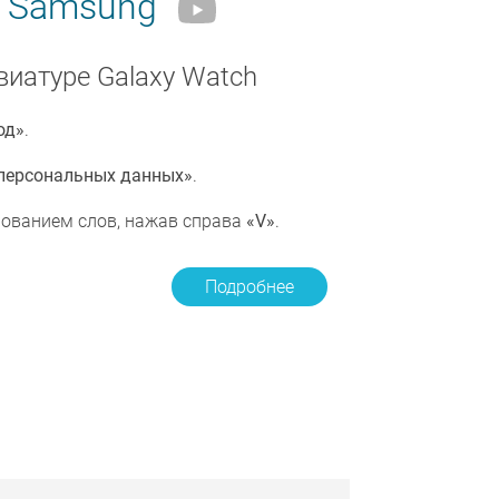
х Samsung
виатуре Galaxy Watch
од»
.
персональных данных»
.
рованием слов, нажав справа
«V»
.
Подробнее