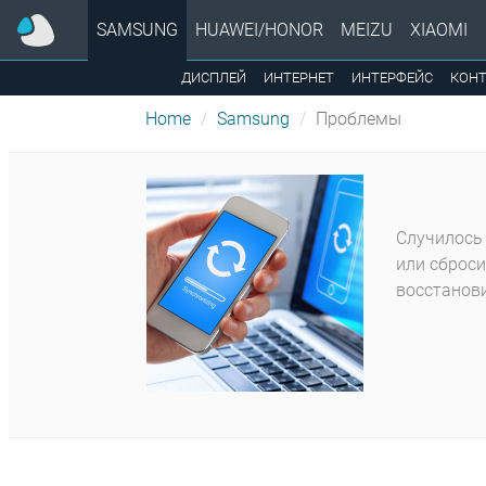
SAMSUNG
HUAWEI/HONOR
MEIZU
XIAOMI
ДИСПЛЕЙ
ИНТЕРНЕТ
ИНТЕРФЕЙС
КОН
Home
Samsung
Проблемы
Случилось 
или сброси
восстанови