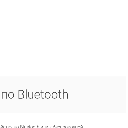
о Bluetooth
тву по Bluetooth или к беспроводной