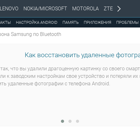
LENOVO
NOKIA/MICROSOFT
MOTOROLA
ZTE
ТАКТЫ
НАСТРОЙКА ANDROID
ПАМЯТЬ
ПРИЛОЖЕНИЯ
ПРОБЛЕМЫ
она Samsung по Bluetooth
Как восстановить удаленные фотогра
так, что вы удалили драгоценную картинку со своего смар
ли к заводским настройкам свое устройство и потеряли их 
ть удаленные фотографии с телефона Android.