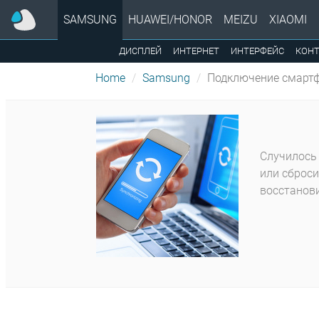
SAMSUNG
HUAWEI/HONOR
MEIZU
XIAOMI
ДИСПЛЕЙ
ИНТЕРНЕТ
ИНТЕРФЕЙС
КОН
Home
Samsung
Подключение смартф
Случилось 
или сброси
восстанови