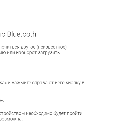
о Bluetooth
ючиться другое (неизвестное)
ию или наоборот загрузить
а» и нажмите справа от него кнопку в
е»
.
стройством необходимо будет пройти
евозможна.