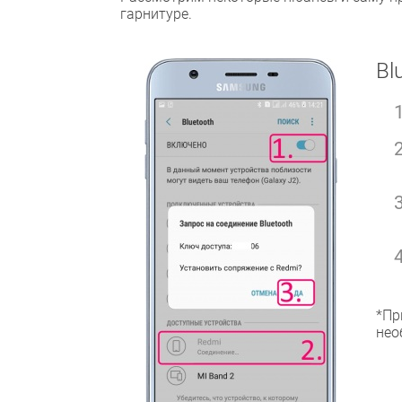
гарнитуре.
Bl
*Пр
нео