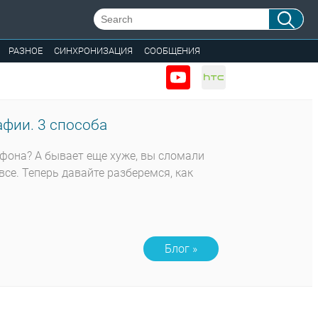
РАЗНОЕ
СИНХРОНИЗАЦИЯ
СООБЩЕНИЯ
фии. 3 способа
тфона? А бывает еще хуже, вы сломали
все. Теперь давайте разберемся, как
Блог »