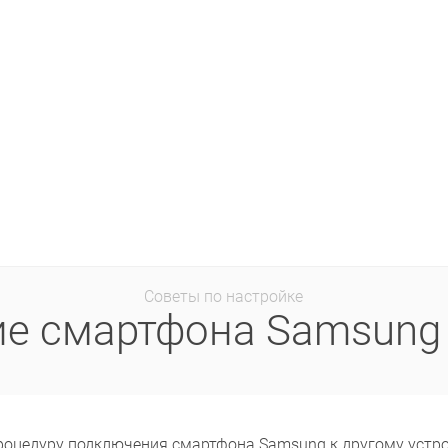
Советы по настройке
е смартфона Samsung п
оцедуру подключения смартфона Samsung к другому устройс