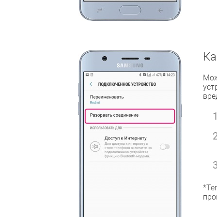
Ка
Мож
уст
вре
*Те
про