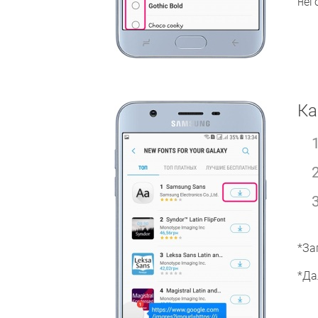
нег
Ка
*За
*Да