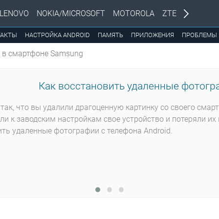
LENOVO
NOKIA/MICROSOFT
MOTOROLA
ZTE
ТАКТЫ
НАСТРОЙКА ANDROID
ПАМЯТЬ
ПРИЛОЖЕНИЯ
ПРОБЛЕМЫ
 в смартфоне Samsung
Как восстановить удаленные фотогра
так, что вы удалили драгоценную картинку со своего смар
ли к заводским настройкам свое устройство и потеряли их 
ть удаленные фотографии с телефона Android.