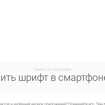
Советы по настройке
нить шрифт в смартфон
нктов и названий иконок приложений? Поменяйте его. Тем