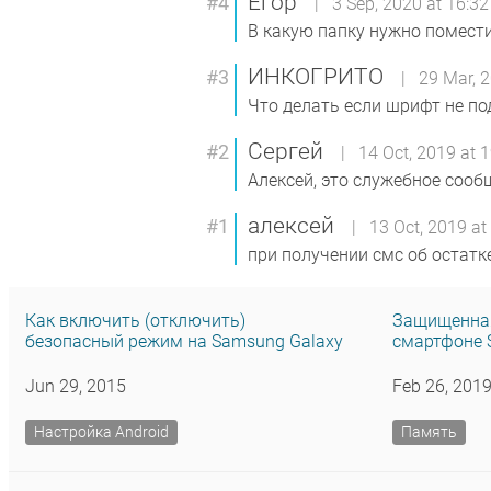
Егор
#4
| 3 Sep, 2020 at 16:32
В какую папку нужно помести
ИНКОГРИТО
#3
| 29 Mar, 2
Что делать если шрифт не по
Сергей
#2
| 14 Oct, 2019 at 1
Алексей, это служебное соо
алексей
#1
| 13 Oct, 2019 at 
при получении смс об остатк
Как включить (отключить)
Защищенная
безопасный режим на Samsung Galaxy
смартфоне 
Jun 29, 2015
Feb 26, 201
Настройка Android
Память