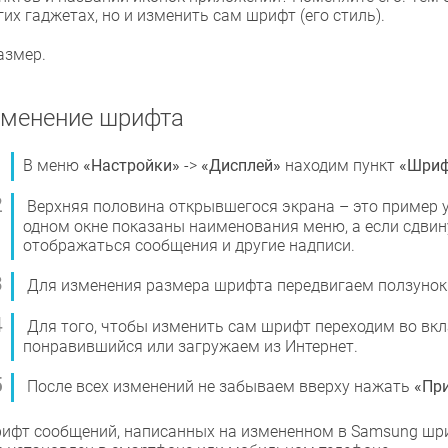
гих гаджетах, но и изменить сам шрифт (его стиль).
азмер.
менение шрифта
В меню
«Настройки»
->
«Дисплей»
находим пункт
«Шриф
Верхняя половина открывшегося экрана – это пример у
одном окне показаны наименования меню, а если сдвину
отображаться сообщения и другие надписи.
Для изменения размера шрифта передвигаем ползунок 
Для того, чтобы изменить сам шрифт переходим во вк
понравившийся или загружаем из Интернет.
После всех изменений не забываем вверху нажать
«Пр
ифт сообщений, написанных на измененном в Samsung шриф