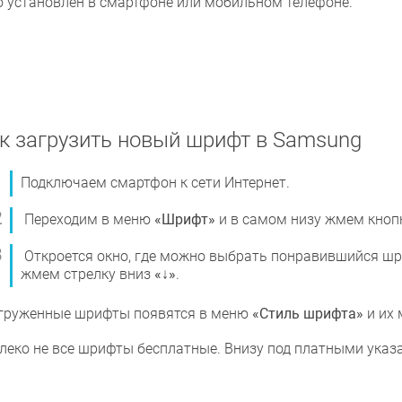
о установлен в смартфоне или мобильном телефоне.
к загрузить новый шрифт в Samsung
Подключаем смартфон к сети Интернет.
Переходим в меню
«Шрифт»
и в самом низу жмем кноп
Откроется окно, где можно выбрать понравившийся шри
жмем стрелку вниз
«↓»
.
груженные шрифты появятся в меню
«Стиль шрифта»
и их 
леко не все шрифты бесплатные. Внизу под платными указа