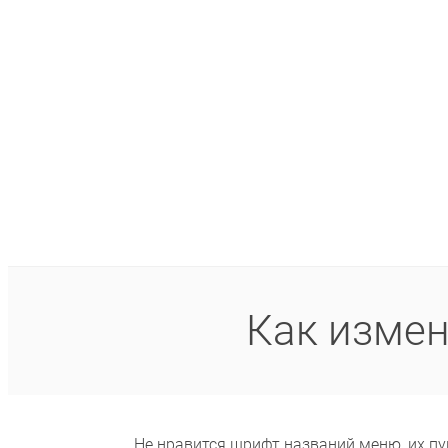
Как изме
Не нравится шрифт названий меню, их пу