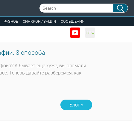
РАЗНОЕ
СИНХРОНИЗАЦИЯ
СООБЩЕНИЯ
фии. 3 способа
тфона? А бывает еще хуже, вы сломали
все. Теперь давайте разберемся, как
Блог »