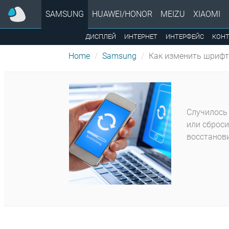
SAMSUNG
HUAWEI/HONOR
MEIZU
XIAOMI
ДИСПЛЕЙ
ИНТЕРНЕТ
ИНТЕРФЕЙС
КОН
Home
Samsung
Как изменить шрифт
Случилось 
или сброси
восстанови