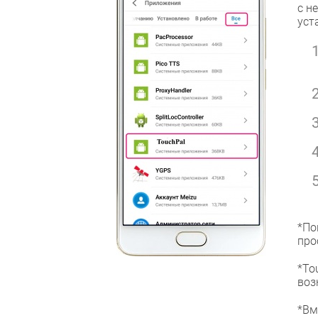
с н
уст
*По
про
*To
воз
*Вм