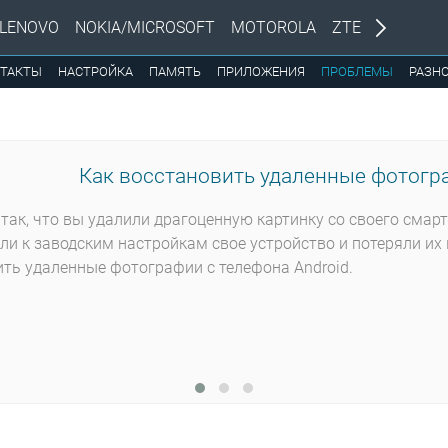
LENOVO
NOKIA/MICROSOFT
MOTOROLA
ZTE
ТАКТЫ
НАСТРОЙКА
ПАМЯТЬ
ПРИЛОЖЕНИЯ
ПРОБЛЕМЫ
РАЗН
Как восстановить удаленные фотогра
так, что вы удалили драгоценную картинку со своего смар
ли к заводским настройкам свое устройство и потеряли их 
ть удаленные фотографии с телефона Android.