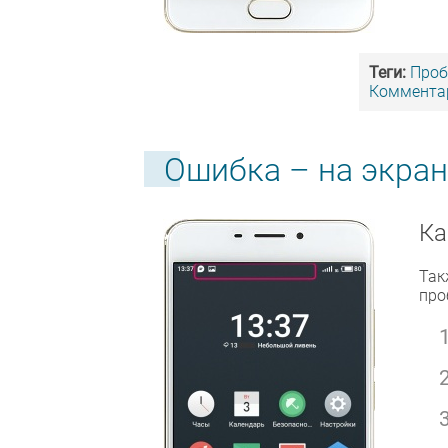
Теги:
Про
Комментар
Ошибка – на экран
Ка
Так
про