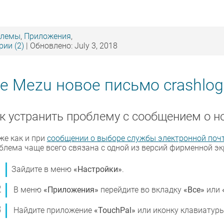
блемы
,
Приложения
,
ии (2)
| Обновлено: July 3, 2018
е Mezu новое письмо crashlog
к устранить проблему с сообщением о 
же как и при
сообщении о выборе службы электронной поч
блема чаще всего связана с одной из версий фирменной эк
Зайдите в меню
«Настройки»
.
В меню
«Приложения»
перейдите во вкладку
«Все»
или
Найдите приложение
«TouchPal»
или иконку клавиатуры