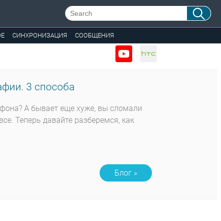
ОЕ
СИНХРОНИЗАЦИЯ
СООБЩЕНИЯ
фии. 3 способа
тфона? А бывает еще хуже, вы сломали
все. Теперь давайте разберемся, как
Блог »