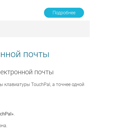
Подробнее
онной почты
лектронной почты
 клавиатуры TouchPal, а точнее одной
chPal»
.
она.