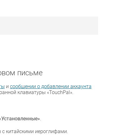
новом письме
ты
и
сообщении о добавлении аккаунта
ранной клавиатуры «TouchPal».
«Установленные»
.
 с китайскими иероглифами.