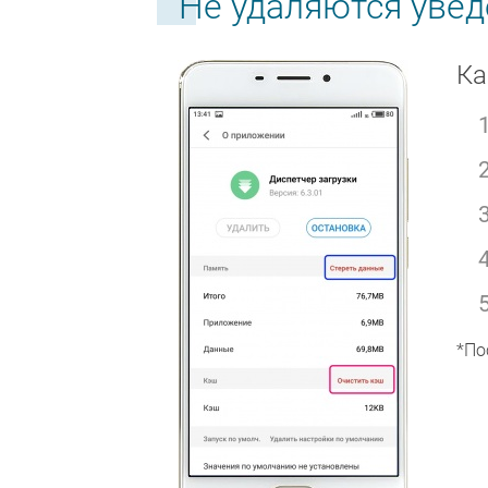
Не удаляются уве
Ка
*По