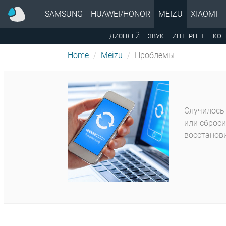
SAMSUNG
HUAWEI/HONOR
MEIZU
XIAOMI
ДИСПЛЕЙ
ЗВУК
ИНТЕРНЕТ
КОН
Home
Meizu
Проблемы
Случилось 
или сброси
восстанови