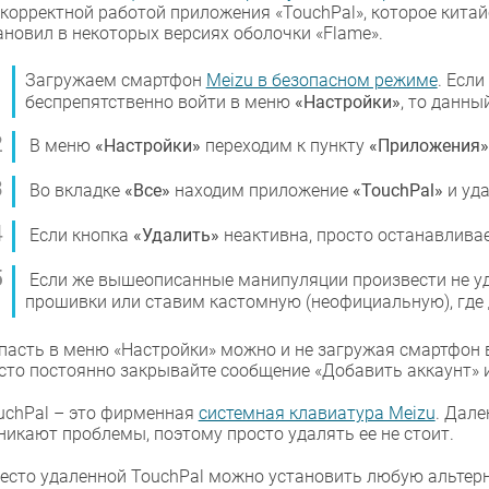
екорректной работой приложения «TouchPal», которое кита
ановил в некоторых версиях оболочки «Flame».
Загружаем смартфон
Meizu в безопасном режиме
. Есл
беспрепятственно войти в меню
«Настройки»
, то данны
В меню
«Настройки»
переходим к пункту
«Приложения»
Во вкладке
«Все»
находим приложение
«TouchPal»
и уда
Если кнопка
«Удалить»
неактивна, просто останавлива
Если же вышеописанные манипуляции произвести не у
прошивки или ставим кастомную (неофициальную), где 
пасть в меню «Настройки» можно и не загружая смартфон 
сто постоянно закрывайте сообщение «Добавить аккаунт» и
uchPal – это фирменная
системная клавиатура Meizu
. Дале
никают проблемы, поэтому просто удалять ее не стоит.
есто удаленной TouchPal можно установить любую альтерн