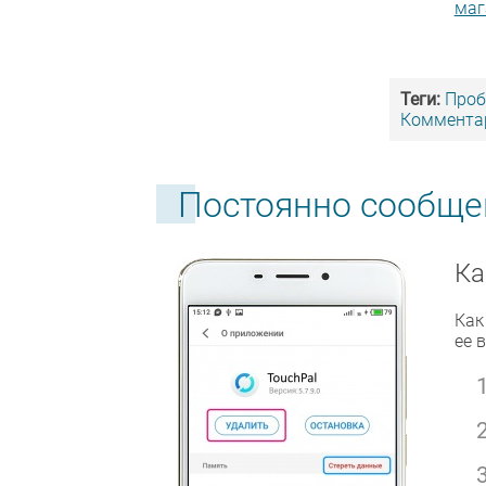
маг
Теги:
Про
Комментар
Постоянно сообще
Ка
Как
ее 