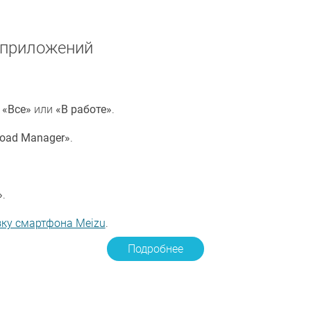
 приложений
у
«Все»
или
«В работе»
.
oad Manager»
.
»
.
зку смартфона Meizu
.
Подробнее