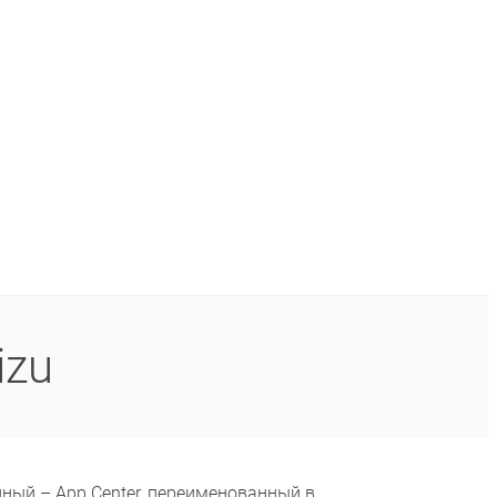
izu
ный – App Center, переименованный в