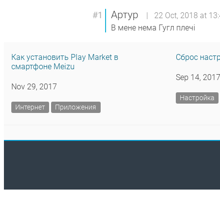
Артур
#1
| 22 Oct, 2018 at 13
В мене нема Гугл плечі
Как установить Play Market в
Сброс настр
смартфоне Meizu
Sep 14, 201
Nov 29, 2017
Настройка
Интернет
Приложения