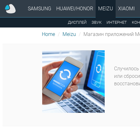
SAMSUNG
HUAWEI/HONOR
MEIZU
XIAOMI
ДИСПЛЕЙ
ЗВУК
ИНТЕРНЕТ
КОН
Home
Meizu
Магазин приложений M
Случилось 
или сброси
восстанови