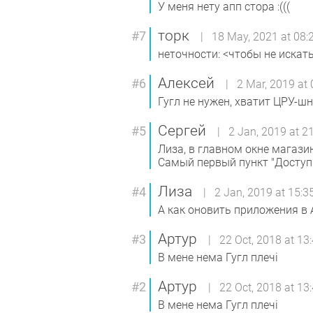
У меня нету апп стора :(((
торк
#7
| 18 May, 2021 at 08:
неточности: <чтобы не искать
Алексей
#6
| 2 Mar, 2019 at 
Гугл не нужен, хватит ЦРУ-
Сергей
#5
| 2 Jan, 2019 at 21
Лиза, в главном окне магази
Самый первый пункт "Доступ
Лиза
#4
| 2 Jan, 2019 at 15:3
А как оновить приложения в A
Артур
#3
| 22 Oct, 2018 at 13
В мене нема Гугл плечі
Артур
#2
| 22 Oct, 2018 at 13
В мене нема Гугл плечі