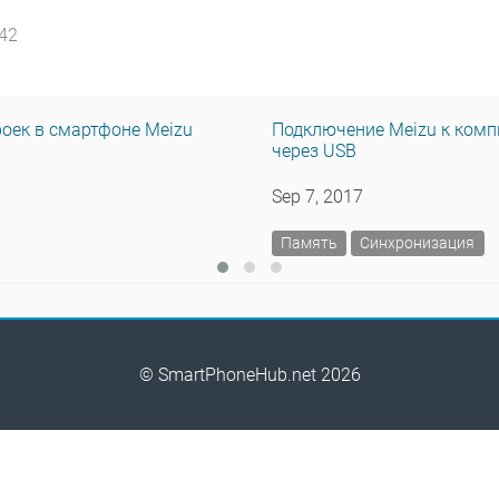
:42
оек в смартфоне Meizu
Подключение Meizu к ком
через USB
7
Sep 7, 2017
Память
Синхронизация
© SmartPhoneHub.net 2026