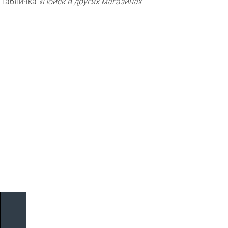
т табличка
«Поиск в других магазинах