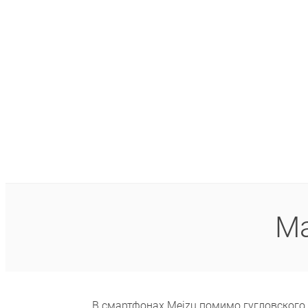
Ма
В смартфонах Meizu помимо гугловского 