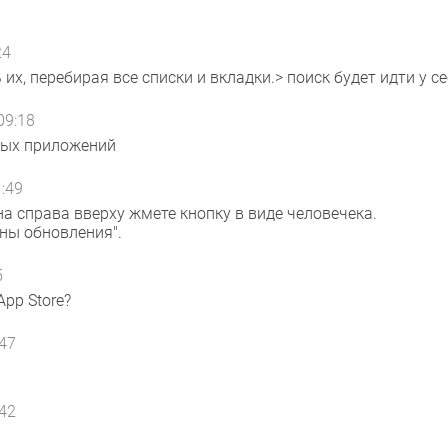
24
 их, перебирая все списки и вкладки.> поиск будет идти у се
09:18
шных приложений
:49
на справа вверху жмете кнопку в виде человечека.
ны обновления".
5
pp Store?
:47
:42