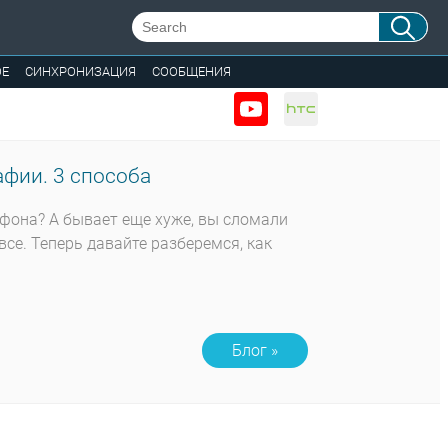
ОЕ
СИНХРОНИЗАЦИЯ
СООБЩЕНИЯ
фии. 3 способа
тфона? А бывает еще хуже, вы сломали
все. Теперь давайте разберемся, как
Блог »