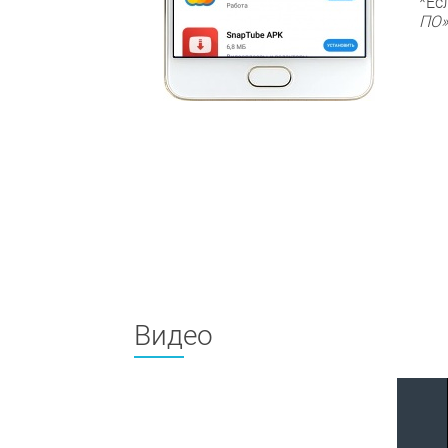
*Ес
ПО»
Видео