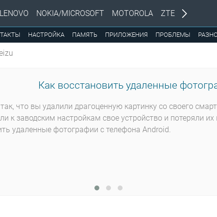
LENOVO
NOKIA/MICROSOFT
MOTOROLA
ZTE
ТАКТЫ
НАСТРОЙКА
ПАМЯТЬ
ПРИЛОЖЕНИЯ
ПРОБЛЕМЫ
РАЗН
eizu
Как восстановить удаленные фотогра
так, что вы удалили драгоценную картинку со своего смар
ли к заводским настройкам свое устройство и потеряли их 
ть удаленные фотографии с телефона Android.