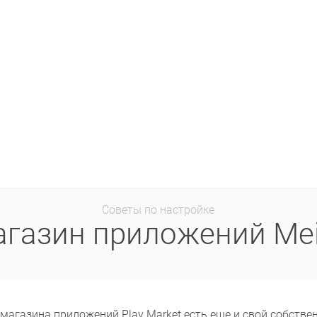
Советы по настройке
газин приложений Me
магазина приложений Play Market есть еще и свой собствен