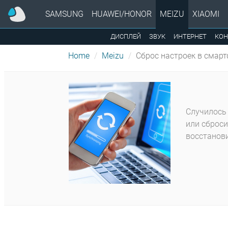
SAMSUNG
HUAWEI/HONOR
MEIZU
XIAOMI
ДИСПЛЕЙ
ЗВУК
ИНТЕРНЕТ
КОН
Home
Meizu
Сброс настроек в смарт
Случилось 
или сброси
восстанови