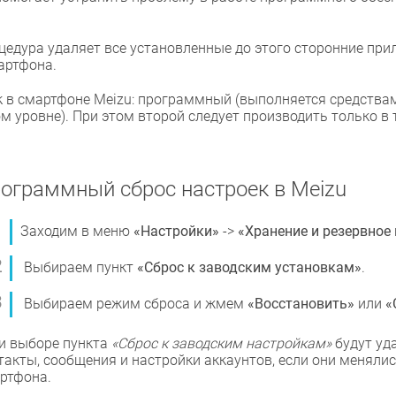
едура удаляет все установленные до этого сторонние прил
артфона.
к в смартфоне Meizu: программный (выполняется средства
 уровне). При этом второй следует производить только в т
ограммный сброс настроек в Meizu
Заходим в меню
«Настройки»
->
«Хранение и резервное
Выбираем пункт
«Сброс к заводским установкам»
.
Выбираем режим сброса и жмем
«Восстановить»
или
«
и выборе пункта
«Сброс к заводским настройкам»
будут уд
такты, сообщения и настройки аккаунтов, если они меняли
ртфона.