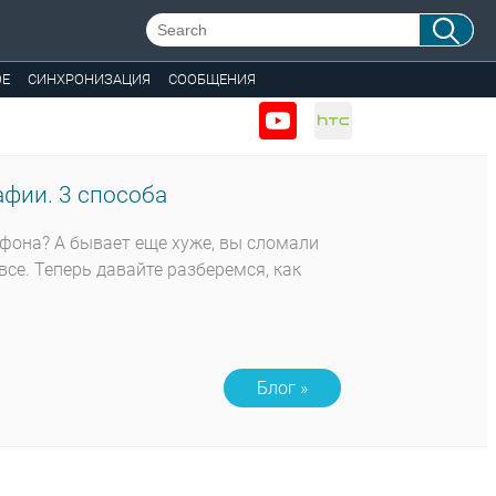
ОЕ
СИНХРОНИЗАЦИЯ
СООБЩЕНИЯ
фии. 3 способа
тфона? А бывает еще хуже, вы сломали
все. Теперь давайте разберемся, как
Блог »