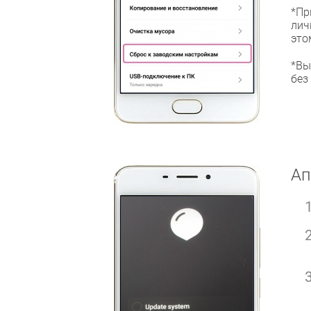
*Пр
лич
это
*Вы
без
Ап