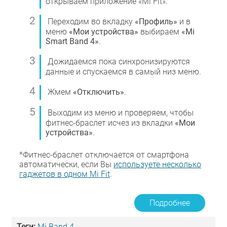
открываем приложение «Mi Fit».
Переходим во вкладку
«Профиль»
и в
меню
«Мои устройства»
выбираем
«Mi
Smart Band 4»
.
Дожидаемся пока синхронизируются
данные и спускаемся в самый низ меню.
Жмем
«Отключить»
.
Выходим из меню и проверяем, чтобы
фитнес-браслет исчез из вкладки
«Мои
устройства»
.
*Фитнес-браслет отключается от смартфона
автоматически, если Вы
используете несколько
гаджетов в одном Mi Fit
.
Подробнее
Теги:
Mi Band 4
,