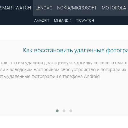
SMART-WATCH
LENOVO
NOKIA/MICROSOFT
MOTOROLA
AMAZFIT
MI BAND 4
TICWATCH
Как восстановить удаленные фотогра
так, что вы удалили драгоценную картинку со своего смар
ли к заводским настройкам свое устройство и потеряли их 
ть удаленные фотографии с телефона Android.