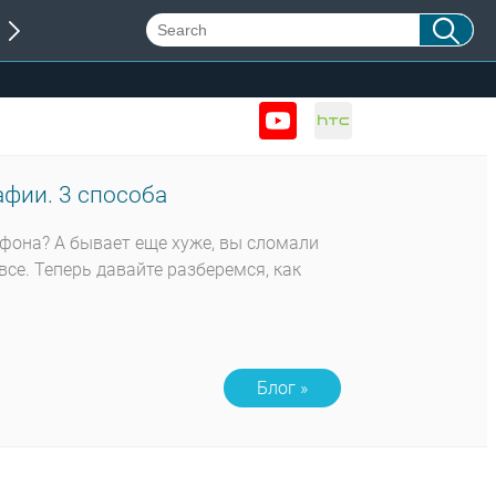
фии. 3 способа
тфона? А бывает еще хуже, вы сломали
все. Теперь давайте разберемся, как
Блог »