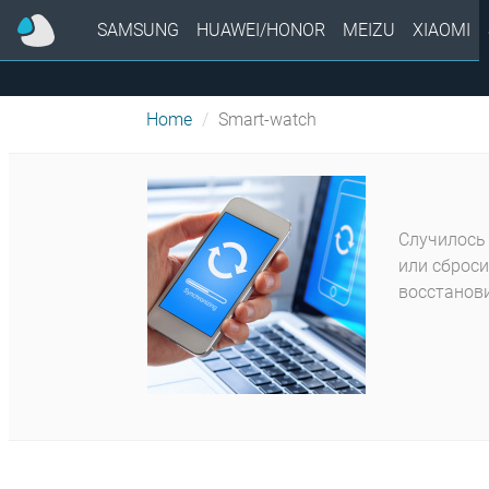
SAMSUNG
HUAWEI/HONOR
MEIZU
XIAOMI
Home
Smart-watch
Случилось 
или сброси
восстанови