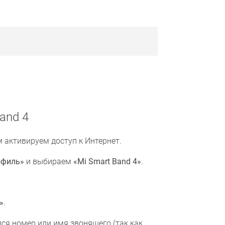
and 4
 активируем доступ к Интернет.
офиль»
и выбираем
«Mi Smart Band 4»
.
»
.
ся номер или имя звонящего (так как