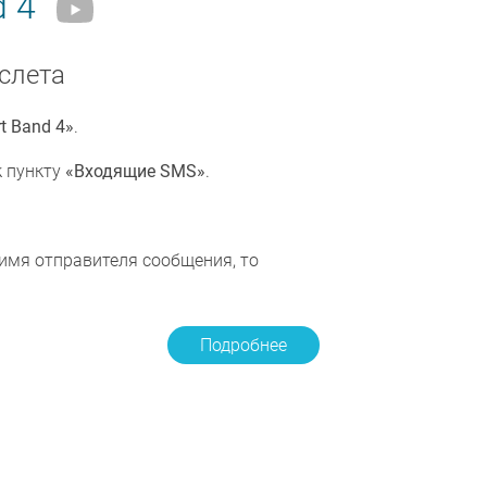
 4
слета
t Band 4»
.
к пункту
«Входящие SMS»
.
имя отправителя сообщения, то
Подробнее