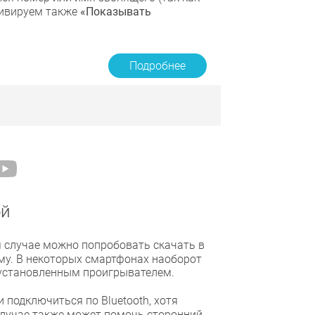
тивируем также
«Показывать
Подробнее
ой
 случае можно попробовать скачать в
у. В некоторых смартфонах наоборот
дустановленным проигрывателем.
подключиться по Bluetooth, хотя
случае также может помочь сторонний