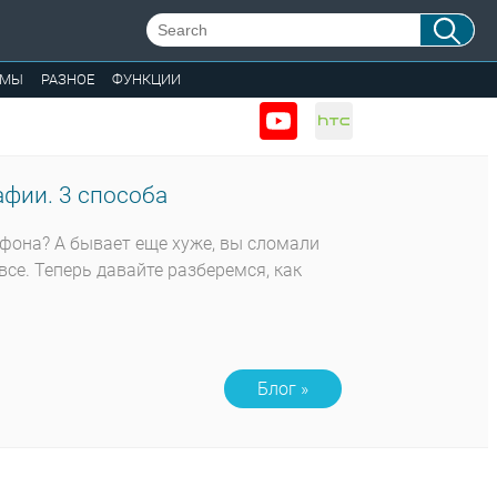
ЕМЫ
РАЗНОЕ
ФУНКЦИИ
фии. 3 способа
тфона? А бывает еще хуже, вы сломали
все. Теперь давайте разберемся, как
Блог »