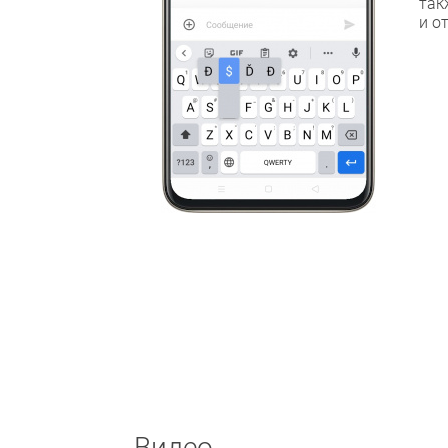
так
и о
Видео