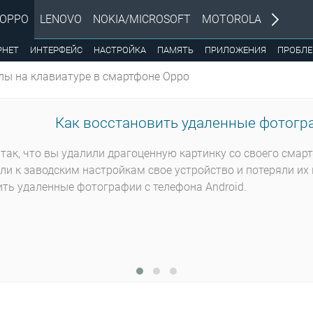
OPPO
LENOVO
NOKIA/MICROSOFT
MOTOROLA
РНЕТ
ИНТЕРФЕЙС
НАСТРОЙКА
ПАМЯТЬ
ПРИЛОЖЕНИЯ
ПРОБЛ
ы на клавиатуре в смартфоне Oppo
Как восстановить удаленные фотогра
так, что вы удалили драгоценную картинку со своего смар
ли к заводским настройкам свое устройство и потеряли их 
ть удаленные фотографии с телефона Android.