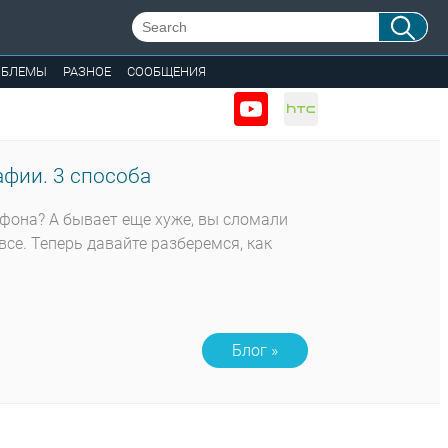
ОБЛЕМЫ
РАЗНОЕ
СООБЩЕНИЯ
фии. 3 способа
тфона? А бывает еще хуже, вы сломали
все. Теперь давайте разберемся, как
Блог »