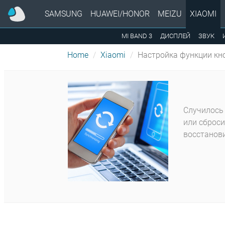
SAMSUNG
HUAWEI/HONOR
MEIZU
XIAOMI
MI BAND 3
ДИСПЛЕЙ
ЗВУК
Home
Xiaomi
Настройка функции кно
Случилось 
или сброси
восстанови