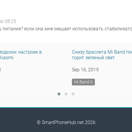
t 08:25
 питания? если она мне мешает использовать стабилизато
водских настроек в
Снизу браслета Mi Band п
Xiaomi
горит зеленый свет
8
Sep 16, 2019
Mi Band 3
© SmartPhoneHub.net 2026