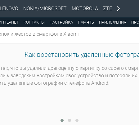
LENOVO
NOKIA/MICROSOFT
MOTOROLA
ZTE
ИНТЕРНЕТ
КОНТАКТЫ
НАСТРОЙКА
ПАМЯТЬ
ПРИЛОЖЕНИЯ
ПР
пок и жестов в смартфоне Xiaomi
Как восстановить удаленные фотогра
так, что вы удалили драгоценную картинку со своего смар
ли к заводским настройкам свое устройство и потеряли их 
ть удаленные фотографии с телефона Android.