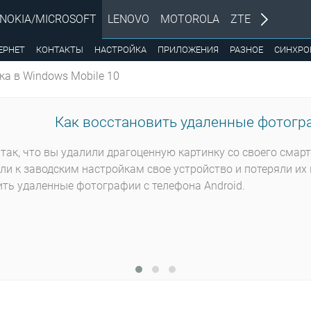
NOKIA/MICROSOFT
LENOVO
MOTOROLA
ZTE
ЕРНЕТ
КОНТАКТЫ
НАСТРОЙКА
ПРИЛОЖЕНИЯ
РАЗНОЕ
СИНХРО
ка в Windows Mobile 10
Как восстановить удаленные фотогра
так, что вы удалили драгоценную картинку со своего смар
ли к заводским настройкам свое устройство и потеряли их 
ть удаленные фотографии с телефона Android.