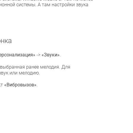
онной системы. А там настройки звука
онка
ерсонализация»
->
«Звуки»
.
м выбранная ранее мелодия. Для
звук или мелодию.
кт
«Вибровызов»
.