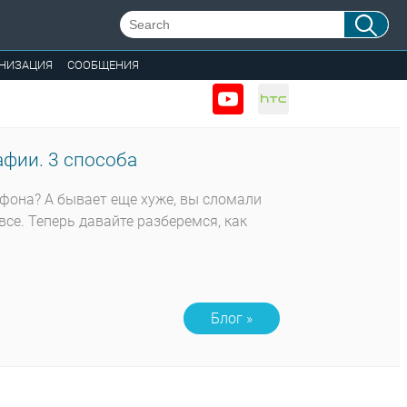
НИЗАЦИЯ
СООБЩЕНИЯ
фии. 3 способа
тфона? А бывает еще хуже, вы сломали
все. Теперь давайте разберемся, как
Блог »