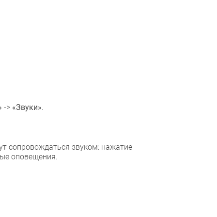
»
->
«Звуки»
.
ут сопровождаться звуком: нажатие
ные оповещения.