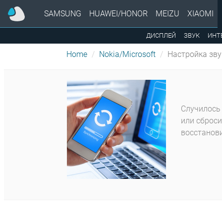
SAMSUNG
HUAWEI/HONOR
MEIZU
XIAOMI
ДИСПЛЕЙ
ЗВУК
ИНТ
Home
Nokia/Microsoft
Настройка зву
Случилось 
или сброси
восстанови