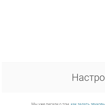
Настро
Мы уже писали о том,
как задать звуков