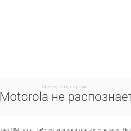
Советы по настройке
Motorola не распознает
отает SIM-карта. Либо ее функционал сильно ограничен. На