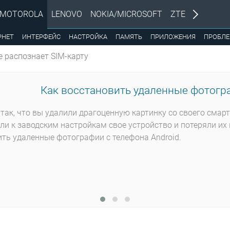
MOTOROLA
LENOVO
NOKIA/MICROSOFT
ZTE
РНЕТ
ИНТЕРФЕЙС
НАСТРОЙКА
ПАМЯТЬ
ПРИЛОЖЕНИЯ
ПРОБЛ
е распознает SIM-карту
Как восстановить удаленные фотогра
так, что вы удалили драгоценную картинку со своего смар
ли к заводским настройкам свое устройство и потеряли их 
ть удаленные фотографии с телефона Android.