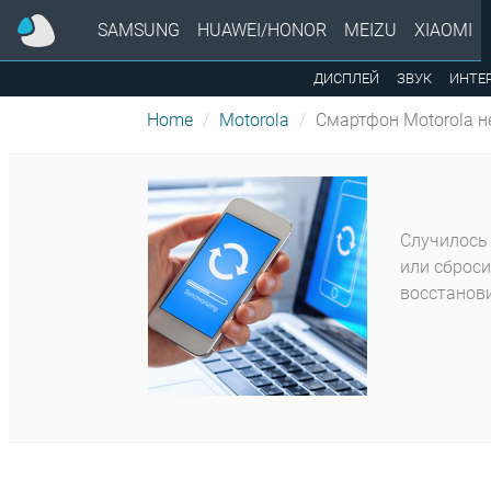
SAMSUNG
HUAWEI/HONOR
MEIZU
XIAOMI
ДИСПЛЕЙ
ЗВУК
ИНТЕ
Home
Motorola
Смартфон Motorola н
Случилось 
или сброси
восстанови