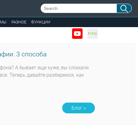
ЕМЫ
РАЗНОЕ
ФУНКЦИИ
фии. 3 способа
тфона? А бывает еще хуже, вы сломали
все. Теперь давайте разберемся, как
Блог »