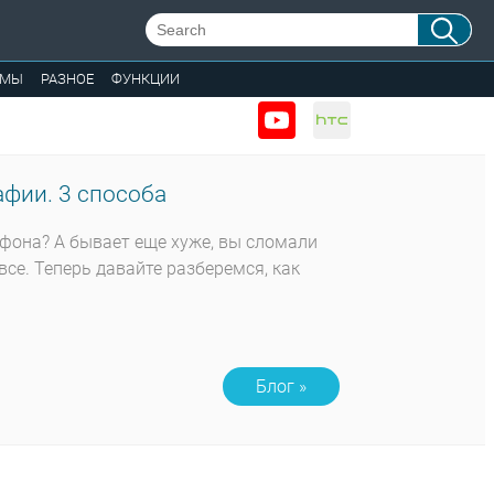
ЕМЫ
РАЗНОЕ
ФУНКЦИИ
фии. 3 способа
тфона? А бывает еще хуже, вы сломали
все. Теперь давайте разберемся, как
Блог »