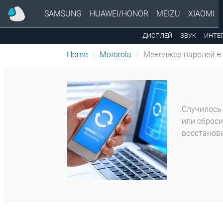
SAMSUNG
HUAWEI/HONOR
MEIZU
XIAOMI
ДИСПЛЕЙ
ЗВУК
ИНТЕ
Home
Motorola
Менеджер паролей в 
Случилось 
или сброси
восстанови