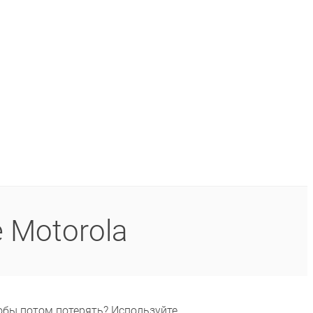
 Motorola
тобы потом потерять? Используйте