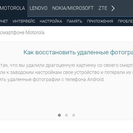
MOTOROLA
LENOVO
NOKIA/MICROSOFT
ZTE
РНЕТ
ИНТЕРФЕЙС
НАСТРОЙКА
ПАМЯТЬ
ПРИЛОЖЕНИЯ
ПРОБЛ
смартфоне Motorola
Как восстановить удаленные фотогра
так, что вы удалили драгоценную картинку со своего смар
ли к заводским настройкам свое устройство и потеряли их 
ть удаленные фотографии с телефона Android.