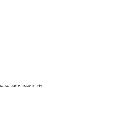
паролей»
нажмите
«+»
.