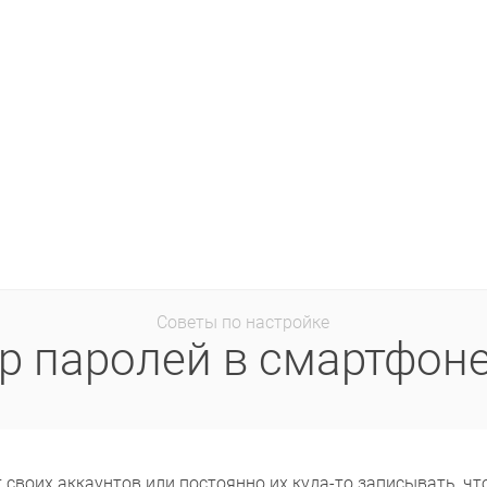
Советы по настройке
 паролей в смартфоне
т своих аккаунтов или постоянно их куда-то записывать, ч